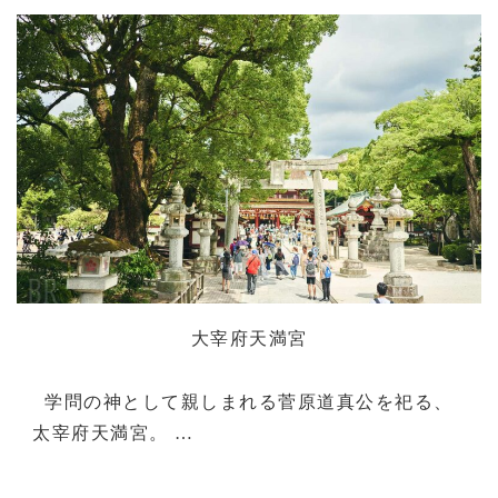
大宰府天満宮
学問の神として親しまれる菅原道真公を祀る、
太宰府天満宮。 …