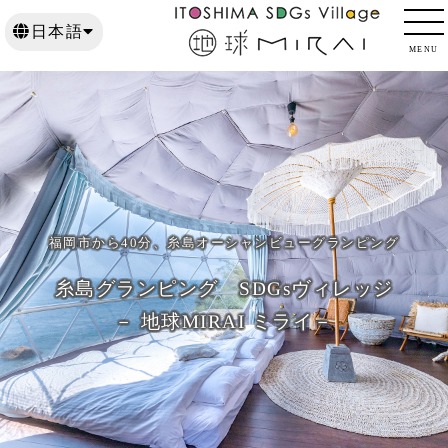
日本語
日本語
MENU
English
English
한국어
한국어
繁體中文
繁體中文
福岡市から40分、糸島オーシャンビューグランピング
糸島グランピング SDGsヴィレッジ
－ 地球MIRAI ミライ－