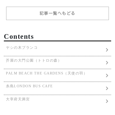
記事一覧へもどる
Contents
ヤシの木ブランコ
芥屋の大門公園（トトロの森）
PALM BEACH THE GARDENS（天使の羽）
糸島LONDON BUS CAFE
大宰府天満宮