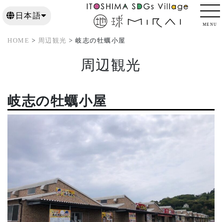
日本語
日本語
MENU
English
English
한국어
한국어
繁體中文
繁體中文
HOME
>
周辺観光
> 岐志の牡蠣小屋
周辺観光
岐志の牡蠣小屋