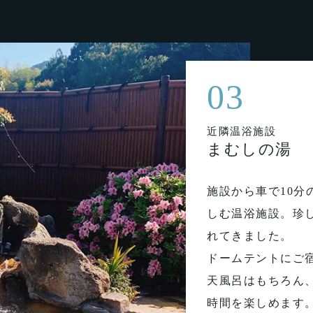
03
近隣温浴施設
まむしの湯
施設から車で10
しむ温浴施設。珍
れてきました。
ドームテントにご
天風呂はもちろん
時間を楽しめます