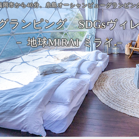
福岡市から40分、糸島オーシャンビューグランピン
グランピング SDGsヴィ
－ 地球MIRAI ミライ－