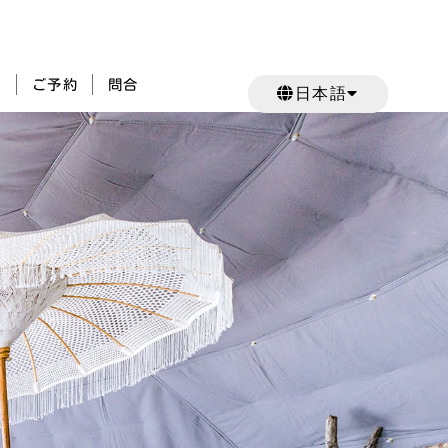
e
ご予約
問合
日本語
日本語
日本語
English
English
English
한국어
한국어
한국어
繁體中文
繁體中文
繁體中文