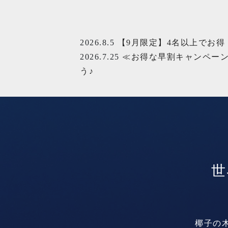
2026.8.5
【9月限定】4名以上でお得！
2026.7.25
≪お得な早割キャンペーン≫
う♪
世
椰子の